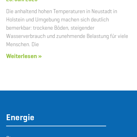
Die anhaltend hohen Temperaturen in Neustadt in
Holstein und Umgebung machen sich deutlich
bemerkbar: trockene Böden, steigender
Wasserverbrauch und zunehmende Belastung für viele
Menschen. Die
Weiterlesen »
Energie