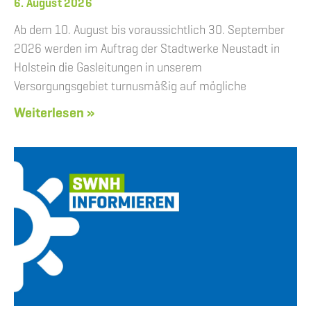
6. August 2026
Ab dem 10. August bis voraussichtlich 30. September
2026 werden im Auftrag der Stadtwerke Neustadt in
Holstein die Gasleitungen in unserem
Versorgungsgebiet turnusmäßig auf mögliche
Weiterlesen »