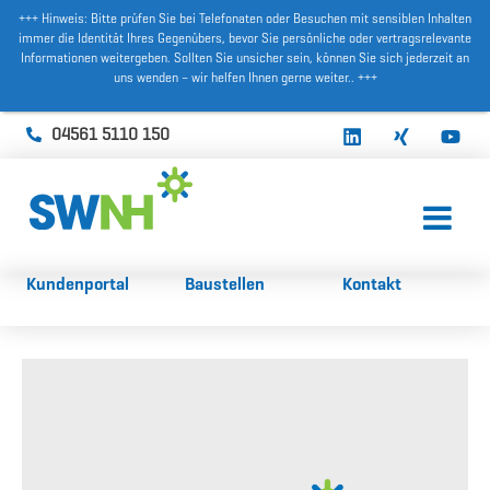
+++ Hinweis: Bitte prüfen Sie bei Telefonaten oder Besuchen mit sensiblen Inhalten
immer die Identität Ihres Gegenübers, bevor Sie persönliche oder vertragsrelevante
Informationen weitergeben. Sollten Sie unsicher sein, können Sie sich jederzeit an
uns wenden – wir helfen Ihnen gerne weiter.. +++
04561 5110 150
Kundenportal
Baustellen
Kontakt