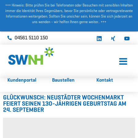
+++ Hinweis: Bitte prüfen Sie bei Telefonaten oder Besuchen mit sensiblen Inhalten
immer die Identität Ihres Gegenübers, bevor Sie persönliche oder vertragsrelevante
Informationen weitergeben. Sollten Sie unsicher sein, können Sie sich jederzeit an
uns wenden – wir helfen Ihnen gerne weiter.. +++
Zum
Inhalt
04561 5110 150
springen
Kundenportal
Baustellen
Kontakt
GLÜCKWUNSCH: NEUSTÄDTER WOCHENMARKT
FEIERT SEINEN 130-JÄHRIGEN GEBURTSTAG AM
24. SEPTEMBER