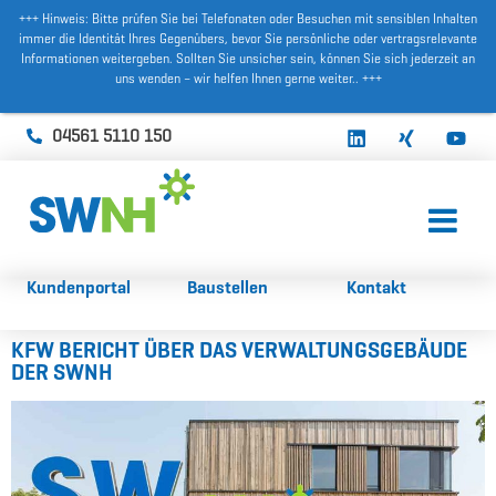
+++ Hinweis: Bitte prüfen Sie bei Telefonaten oder Besuchen mit sensiblen Inhalten
immer die Identität Ihres Gegenübers, bevor Sie persönliche oder vertragsrelevante
Informationen weitergeben. Sollten Sie unsicher sein, können Sie sich jederzeit an
uns wenden – wir helfen Ihnen gerne weiter.. +++
Zum
Inhalt
04561 5110 150
springen
Kundenportal
Baustellen
Kontakt
KFW BERICHT ÜBER DAS VERWALTUNGSGEBÄUDE
DER SWNH